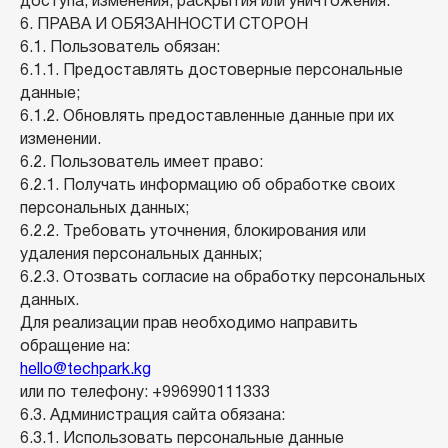
доступа, изменения, раскрытия или уничтожения.
Официальный партнер:
6. ПРАВА И ОБЯЗАННОСТИ СТОРОН
«Парк Высоких
Технологий КР»
6.1. Пользователь обязан:
6.1.1. Предоставлять достоверные персональные
ОcОО «Технопарк Кей Джи»
ИНН 00202200710466
данные;
Юридический и почтовый адрес:
г. Бишкек, ул. Анкара,223, 720082
6.1.2. Обновлять предоставленные данные при их
ОКПО: 24341792
УГНС УККН 999
изменении.
р/с: 1030120000781688
БИК:103001
6.2. Пользователь имеет право:
ОАО «Мбанк»
6.2.1. Получать информацию об обработке своих
персональных данных;
6.2.2. Требовать уточнения, блокирования или
+996 990 111 333 – Ресепшн
удаления персональных данных;
График Работы 24/7
6.2.3. Отозвать согласие на обработку персональных
Instagram
данных.
Telegram
Для реализации прав необходимо направить
обращение на:
WhatsApp
hello@techpark.kg
ул. Анкара 223
или по телефону: +996990111333
Справка и поддержка
6.3. Администрация сайта обязана:
hello@techpark.kg
6.3.1. Использовать персональные данные
Корпоративные запросы