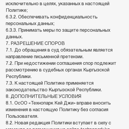
исключительно в целях, указанных в настоящей
aidana@techpark.kg
Полезное
Меню
Политике;
Доп. услуги
6.3.2. Обеспечивать конфиденциальность
Опенспейс
персональных данных;
Офисы
Кейтеринг
6.3.3. Принимать меры по защите персональных
Конференц-залы
Подкаст-студия
данных.
Ивент-
7. РАЗРЕШЕНИЕ СПОРОВ
залы
7.1. До обращения в суд обязательным является
Команда
направление письменной претензии.
Корпоративные
решения
7.2. При недостижении соглашения спор подлежит
Афиша
рассмотрению в судебных органах Кыргызской
Республики.
7.3. К настоящей Политике применяется
Политика о персональных
данных
законодательство Кыргызской Республики.
Technopark©. All Rights Reserved.
8. ДОПОЛНИТЕЛЬНЫЕ УСЛОВИЯ
Политика конфиденциальности
8.1. ОсОО «Технопарк Кей Джи» вправе вносить
Договор оферты
изменения в настоящую Политику без согласия
Разработка сайта
Пользователя.
8.2. Новая редакция Политики вступает в силу с